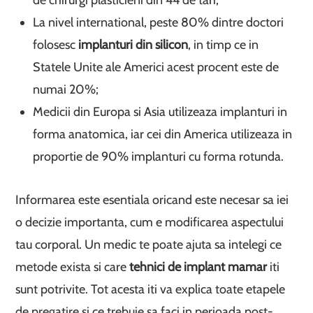
de chirurgi plasticieni din 44 de tari;
La nivel international, peste 80% dintre doctori
folosesc
implanturi din silicon
, in timp ce in
Statele Unite ale Americi acest procent este de
numai 20%;
Medicii din Europa si Asia utilizeaza implanturi in
forma anatomica, iar cei din America utilizeaza in
proportie de 90% implanturi cu forma rotunda.
Informarea este esentiala oricand este necesar sa iei
o decizie importanta, cum e modificarea aspectului
tau corporal. Un medic te poate ajuta sa intelegi ce
metode exista si care
tehnici de implant mamar
iti
sunt potrivite. Tot acesta iti va explica toate etapele
de pregatire si ce trebuie sa faci in perioada post-