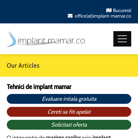
Bucuresti
office(at)implant-mamar.co
Our Articles
Tehnici de implant mamar
Evaluare intiala gratuita
Cereti sa fiti apelat
Solicitati oferta
O interventie de
marirea sanilor
prin
implant