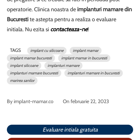
operatorie. Clinica noastra de
implanturi mamare din
Bucuresti
te astepta pentru a realiza o evaluare
initiala. Nu ezita si
contacteaza-ne
!
TAGS
implant cu silicoane
implant mamar
implant mamar bucuresti
implant mamar in bucuresti
implant silicoane
implanturi mamare
implanturi mamare bucuresti
implanturi mamare in bucuresti
marirea sanilor
By
implant-mamar.co
On
februarie 22, 2023
Evaluare intiala gratuita