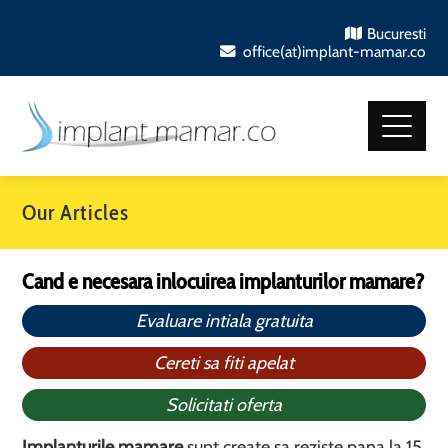
Bucuresti
office(at)implant-mamar.co
Our Articles
Cand e necesara inlocuirea implanturilor mamare?
Evaluare intiala gratuita
Cereti sa fiti apelat
Solicitati oferta
Implanturile mamare
sunt create sa reziste pana la 15