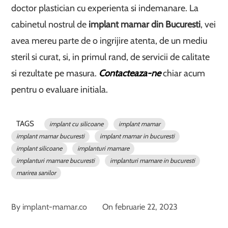
doctor plastician cu experienta si indemanare. La
cabinetul nostrul de
implant mamar din Bucuresti
, vei
avea mereu parte de o ingrijire atenta, de un mediu
steril si curat, si, in primul rand, de servicii de calitate
si rezultate pe masura.
Contacteaza-ne
chiar acum
pentru o evaluare initiala.
TAGS
implant cu silicoane
implant mamar
implant mamar bucuresti
implant mamar in bucuresti
implant silicoane
implanturi mamare
implanturi mamare bucuresti
implanturi mamare in bucuresti
marirea sanilor
By
implant-mamar.co
On
februarie 22, 2023