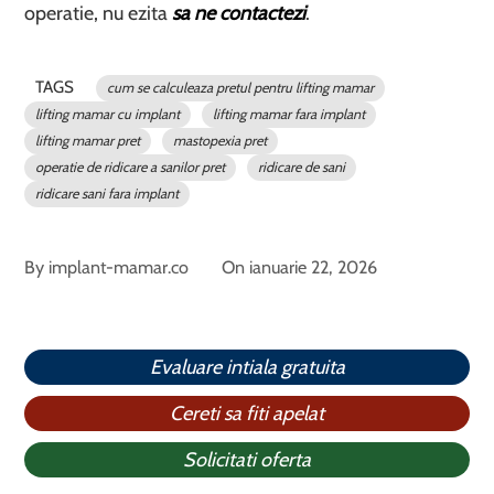
operatie, nu ezita
sa ne contactezi
.
TAGS
cum se calculeaza pretul pentru lifting mamar
lifting mamar cu implant
lifting mamar fara implant
lifting mamar pret
mastopexia pret
operatie de ridicare a sanilor pret
ridicare de sani
ridicare sani fara implant
By
implant-mamar.co
On
ianuarie 22, 2026
Evaluare intiala gratuita
Cereti sa fiti apelat
Solicitati oferta