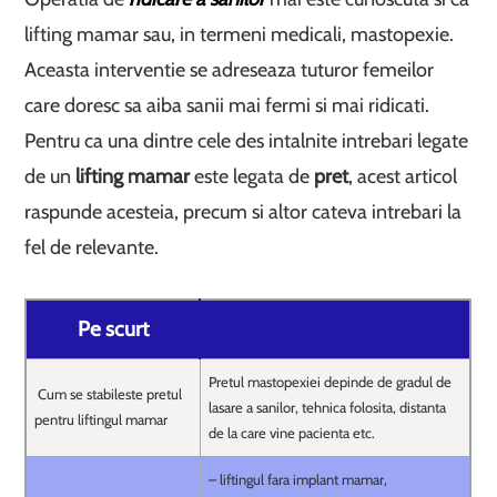
lifting mamar sau, in termeni medicali, mastopexie.
Aceasta interventie se adreseaza tuturor femeilor
care doresc sa aiba sanii mai fermi si mai ridicati.
Pentru ca una dintre cele des intalnite intrebari legate
de un
lifting mamar
este legata de
pret
, acest articol
raspunde acesteia, precum si altor cateva intrebari la
fel de relevante.
Pe scurt
Pretul mastopexiei depinde de gradul de
Cum se stabileste pretul
lasare a sanilor, tehnica folosita, distanta
pentru liftingul mamar
de la care vine pacienta etc.
– liftingul fara implant mamar,