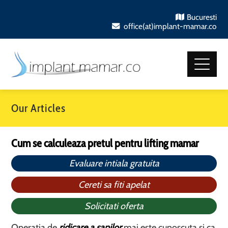
Bucuresti
office(at)implant-mamar.co
Our Articles
Cum se calculeaza pretul pentru lifting mamar
Evaluare intiala gratuita
Cereti sa fiti apelat
Solicitati oferta
Operatia de
ridicare a sanilor
mai este cunoscuta si ca