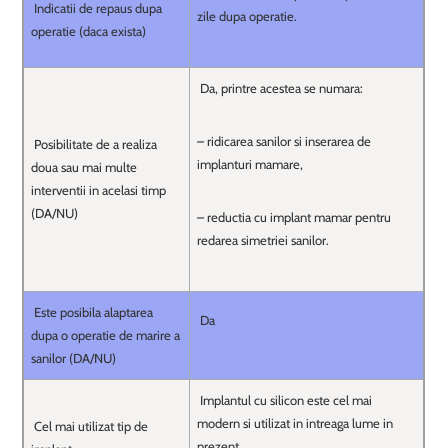
Indicatii de repaus dupa
zile dupa operatie.
operatie (daca exista)
Da, printre acestea se numara:
– ridicarea sanilor si inserarea de
Posibilitate de a realiza
implanturi mamare,
doua sau mai multe
interventii in acelasi timp
(DA/NU)
– reductia cu implant mamar pentru
redarea simetriei sanilor.
Este posibila alaptarea
Da
dupa o operatie de marire a
sanilor (DA/NU)
Implantul cu silicon este cel mai
modern si utilizat in intreaga lume in
Cel mai utilizat tip de
prezent.