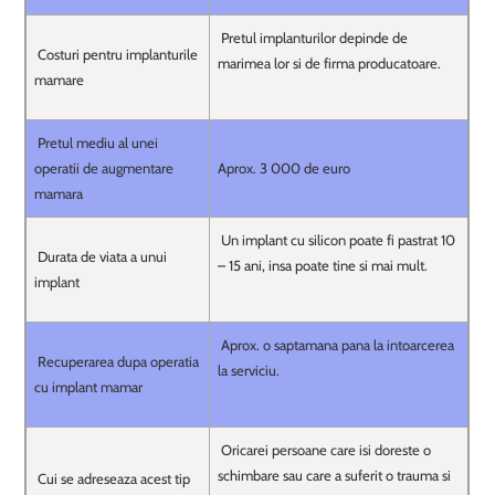
Pretul implanturilor depinde de
Costuri pentru implanturile
marimea lor si de firma producatoare.
mamare
Pretul mediu al unei
operatii de augmentare
Aprox. 3 000 de euro
mamara
Un implant cu silicon poate fi pastrat 10
Durata de viata a unui
– 15 ani, insa poate tine si mai mult.
implant
Aprox. o saptamana pana la intoarcerea
Recuperarea dupa operatia
la serviciu.
cu implant mamar
Oricarei persoane care isi doreste o
schimbare sau care a suferit o trauma si
Cui se adreseaza acest tip