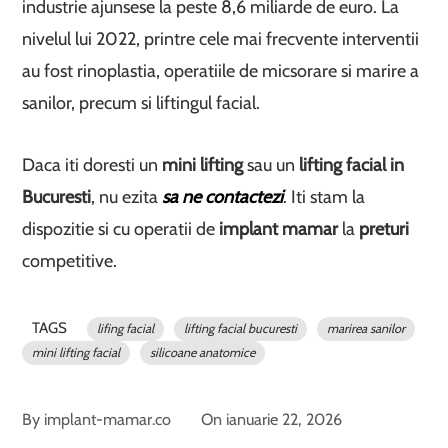
industrie ajunsese la peste 8,6 miliarde de euro. La
nivelul lui 2022, printre cele mai frecvente interventii
au fost rinoplastia, operatiile de micsorare si marire a
sanilor, precum si liftingul facial.
Daca iti doresti un
mini lifting
sau un
lifting facial in
Bucuresti
, nu ezita
sa ne contactezi
. Iti stam la
dispozitie si cu operatii de
implant mamar
la
preturi
competitive.
TAGS
lifing facial
lifting facial bucuresti
marirea sanilor
mini lifting facial
silicoane anatomice
By
implant-mamar.co
On
ianuarie 22, 2026