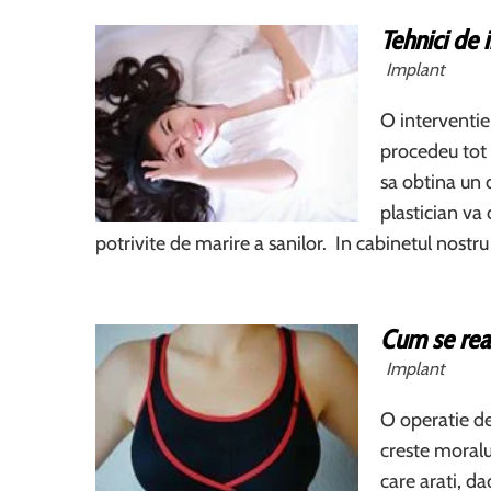
Tehnici de
Implant
O interventie
procedeu tot
sa obtina un 
plastician va
potrivite de marire a sanilor. In cabinetul nost
Cum se rea
Implant
O operatie d
creste moralul
care arati, d