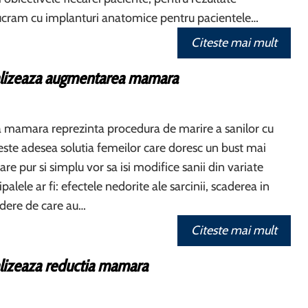
ucram cu implanturi anatomice pentru pacientele…
Citeste mai mult
lizeaza augmentarea mamara
mamara reprezinta procedura de marire a sanilor cu
 este adesea solutia femeilor care doresc un bust mai
re pur si simplu vor sa isi modifice sanii din variate
palele ar fi: efectele nedorite ale sarcinii, scaderea in
redere de care au…
Citeste mai mult
lizeaza reductia mamara