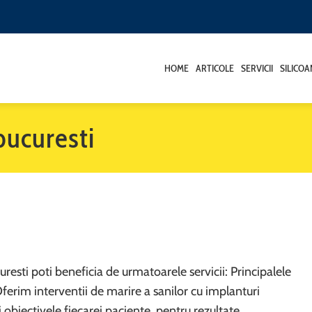
HOME
ARTICOLE
SERVICII
SILICO
bucuresti
esti poti beneficia de urmatoarele servicii: Principalele
erim interventii de marire a sanilor cu implanturi
obiectivele fiecarei paciente, pentru rezultate