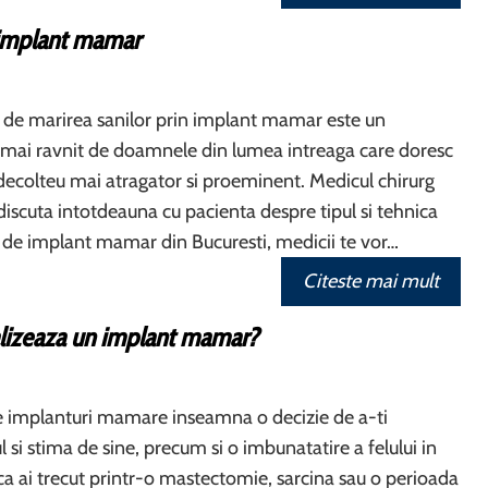
 implant mamar
 de marirea sanilor prin implant mamar este un
 mai ravnit de doamnele din lumea intreaga care doresc
decolteu mai atragator si proeminent. Medicul chirurg
 discuta intotdeauna cu pacienta despre tipul si tehnica
ru de implant mamar din Bucuresti, medicii te vor…
Citeste mai mult
lizeaza un implant mamar?
e implanturi mamare inseamna o decizie de a-ti
 si stima de sine, precum si o imbunatatire a felului in
aca ai trecut printr-o mastectomie, sarcina sau o perioada