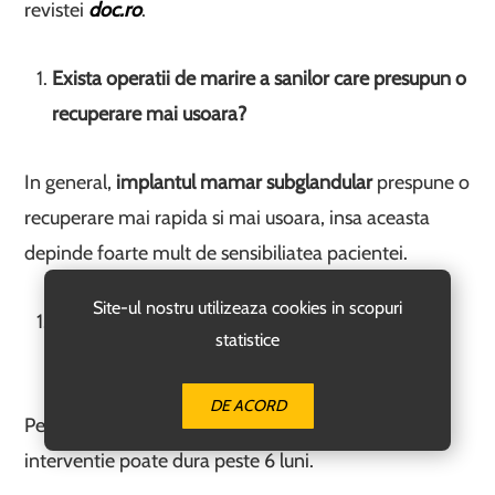
revistei
doc.ro
.
Exista operatii de marire a sanilor care presupun o
recuperare mai usoara?
In general,
implantul mamar subglandular
prespune o
recuperare mai rapida si mai usoara, insa aceasta
depinde foarte mult de sensibiliatea pacientei.
Site-ul nostru utilizeaza cookies in scopuri
Care este durata totala de recuperare dupa
statistice
operatia de augmentare mamara?
DE ACORD
Perioada totala de recuperare dupa o astfel de
interventie poate dura peste 6 luni.