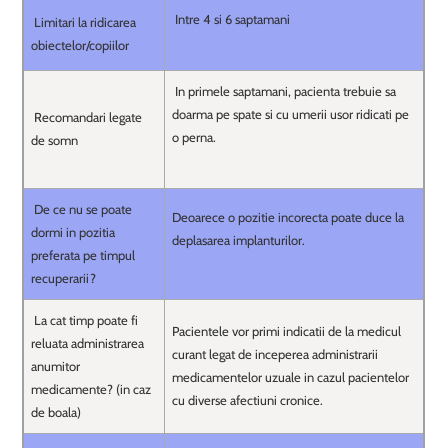
Intre 4 si 6 saptamani
Limitari la ridicarea
obiectelor/copiilor
In primele saptamani, pacienta trebuie sa
doarma pe spate si cu umerii usor ridicati pe
Recomandari legate
o perna.
de somn
De ce nu se poate
Deoarece o pozitie incorecta poate duce la
dormi in pozitia
deplasarea implanturilor.
preferata pe timpul
recuperarii?
La cat timp poate fi
Pacientele vor primi indicatii de la medicul
reluata administrarea
curant legat de inceperea administrarii
anumitor
medicamentelor uzuale in cazul pacientelor
medicamente? (in caz
cu diverse afectiuni cronice.
de boala)