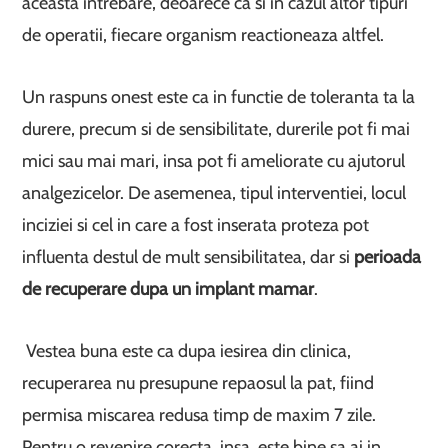
aceasta intrebare, deoarece ca si in cazul altor tipuri
de operatii, fiecare organism reactioneaza altfel.
Un raspuns onest este ca in functie de toleranta ta la
durere, precum si de sensibilitate, durerile pot fi mai
mici sau mai mari, insa pot fi ameliorate cu ajutorul
analgezicelor. De asemenea, tipul interventiei, locul
inciziei si cel in care a fost inserata proteza pot
influenta destul de mult sensibilitatea, dar si
perioada
de recuperare dupa un implant mamar
.
Vestea buna este ca dupa iesirea din clinica,
recuperarea nu presupune repaosul la pat, fiind
permisa miscarea redusa timp de maxim 7 zile.
Pentru o revenire corecta, insa, este bine sa ai in