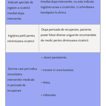
Imediat dupa interventie, nu este indicata
Indicatii speciale de
ingrijirea acasa a cicatricilor, ci schimbarea
ingrijire a cicatricii
bandajelor la clinica.
imediat dupa
interventie
Dupa perioada de recuperare, pacienta
poate folosi diverse unguente recomandate
Ingrijirea pielii pentru
de medic pentru diminuarea cicatricii.
minimizarea cicatricii
– dureri persistente,
Semne care pot indica
– inrosire in zona bustului,
necesitatea
interventiei medicale
– febra,
in perioada de
recuperare
– inflamatie.