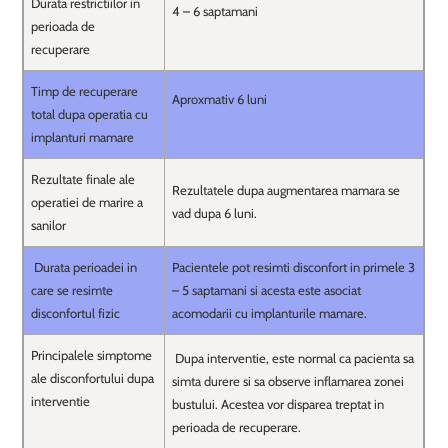
Durata restrictiilor in
4 – 6 saptamani
perioada de
recuperare
Timp de recuperare
Aproxmativ 6 luni
total dupa operatia cu
implanturi mamare
Rezultate finale ale
Rezultatele dupa augmentarea mamara se
operatiei de marire a
vad dupa 6 luni.
sanilor
Durata perioadei in
Pacientele pot resimti disconfort in primele 3
care se resimte
– 5 saptamani si acesta este asociat
disconfortul fizic
acomodarii cu implanturile mamare.
Principalele simptome
Dupa interventie, este normal ca pacienta sa
ale disconfortului dupa
simta durere si sa observe inflamarea zonei
interventie
bustului. Acestea vor disparea treptat in
perioada de recuperare.