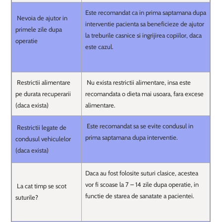
Este recomandat ca in prima saptamana dupa
Nevoia de ajutor in
interventie pacienta sa beneficieze de ajutor
primele zile dupa
la treburile casnice si ingrijirea copiilor, daca
operatie
este cazul.
Restrictii alimentare
Nu exista restrictii alimentare, insa este
pe durata recuperarii
recomandata o dieta mai usoara, fara excese
(daca exista)
alimentare.
Este recomandat sa se evite condusul in
Restrictii legate de
prima saptamana dupa interventie.
condusul vehiculelor
(daca exista)
Daca au fost folosite suturi clasice, acestea
vor fi scoase la 7 – 14 zile dupa operatie, in
La cat timp se scot
functie de starea de sanatate a pacientei.
suturile?