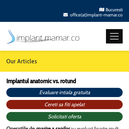
Bucuresti
office(at)implant-mamar.co
Our Articles
Implantul anatomic vs. rotund
Evaluare intiala gratuita
Cereti sa fiti apelat
Solicitati oferta
Operatiile de
marire a sanilor
au evoluat foarte mult