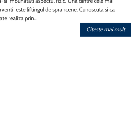
a-si imbunatati aspectul fizic. Una dintre cele mai
rventii este liftingul de sprancene. Cunoscuta si ca
ate realiza prin…
Citeste mai mult