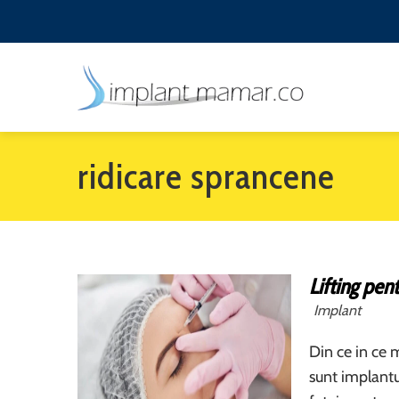
ridicare sprancene
Lifting pen
Implant
Din ce in ce 
sunt implantur