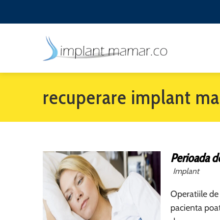
recuperare implant m
Perioada d
Implant
Operatiile de
pacienta poat