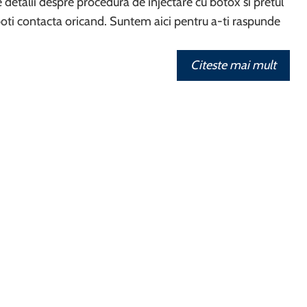
e detalii despre procedura de injectare cu botox si pretul
poti contacta oricand. Suntem aici pentru a-ti raspunde
Citeste mai mult