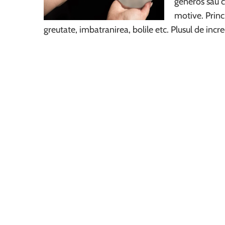
generos sau ca
motive. Princi
greutate, imbatranirea, bolile etc. Plusul de inc