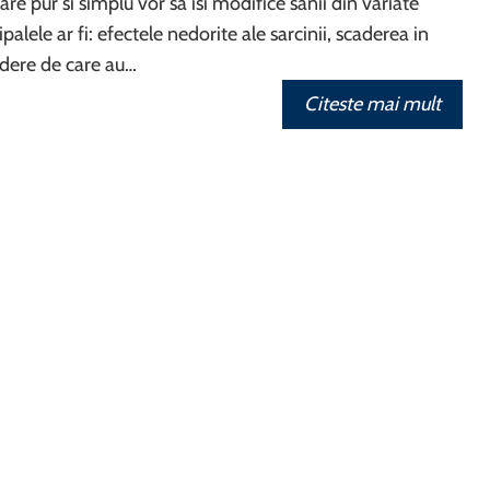
re pur si simplu vor sa isi modifice sanii din variate
palele ar fi: efectele nedorite ale sarcinii, scaderea in
redere de care au…
Citeste mai mult