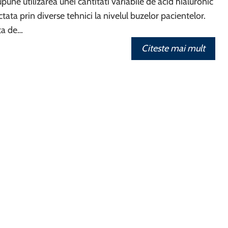
pune utilizarea unei cantitati variabile de acid hialuronic
ctata prin diverse tehnici la nivelul buzelor pacientelor.
ta de…
Citeste mai mult